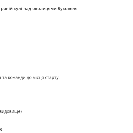
ітряній кулі над околицями Буковеля
 та команди до місця старту.
 видовище)
ке