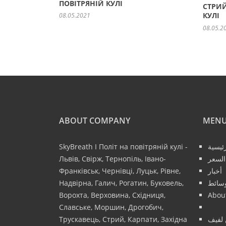
ПОВІТРЯНІЙ КУЛІ
СТРИЙ
КУЛІ
08.05.2021
08.05.2
ABOUT COMPANY
MEN
SkyBreath І Політ на повітряній кулі -
ئيسية
Львів, Свірж, Тернопіль, Івано-
السعر
Франківськ, Чернівці, Луцьк, Рівне,
أخبار
Надвірна, Галич, Рогатин, Буковель,
سائط
Ворохта, Верховина, Східниця,
Abou
Славське, Моршин, Дрогобич,
Трускавець, Стрий, Карпати, Західна
 لفيف