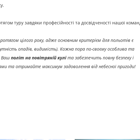
у.
тягом туру завдяки професійності та досвідченості нашої коман
отягом цілого року, адже основним критерієм для польотів є
сутність опадів, видимість). Кожна пора по-своєму особлива та
є Ваш
політ на повітряній кулі
та забезпечить повну безпеку і
нами та отримайте максимум задоволення від небесної пригоди!