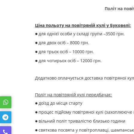
Політ на пов
Ціна польоту на повітряній кулі у Буковелі:
для однієї особи у складі групи –3500 грн.
●
для двох осіб – 8000 грн.
●
для трьох осіб – 10000 грн.
●
для чотирьох осіб – 12000 грн.
●
Додатково оплачується доставка повітряної кулі
Політ на повітряній кулі передбачає:
доїзд до місця старту
●
процес підйому повітряної кулі (захоплююче
●
вільний політ тривалістю близько години
●
святкова посвята у повітроплавці, шампансь
●