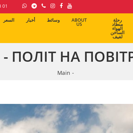
3 01
السعر
أخبار
وسائط
ABOUT
رحلة
US
منطاد
الهواء
الساخن
لفيف
- ПОЛІТ НА ПОВІТ
Main