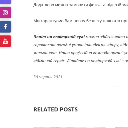
Додатково можна замовити фото- та відеозйомк
Ми гарантуємо Вам повну безпеку польотів про
Політ на повітряній кулі
можна здійснювати пр
сприятливі погодні умови (швидкість вітру, від
мальовнича.
Наша професійна команда організу
відмінний сервіс.
Літайте на повітряній кулі з 
30 червня 2021
Подих Небом І Політ на повітряній кулі - Львів, Свірж, Жовква, Тернопіль, Івано-Франківськ, Чернівці, Луцьк, Рівне, Надвірна, Галич, Рогатин, Буковель, Ворохта, Верховина, Східниця, Славське, Моршин, Дрогобич, Трускавець, Стрий, Карпати, Західна Україна
Політ на повітряній кулі - Львів / Буковель / Україна. Balloon flight - Lviv / Bukovel / Ukraine. Ballooning - Lviv / Bukovel / Ukraine. Hot air balloon - Lviv / Bukovel / Ukraine.
أوكرانيا
بوكوفيل
لفيف
الساخن
الهواء
منطاد
أوكرانيا
بوكوفيل
لفيف
المناطيد
أوكرانيا
بوكوفيل
لفيف
المنطاد
رحلة
RELATED POSTS