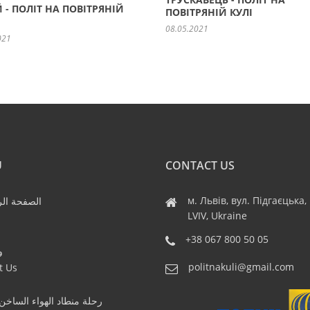
 - ПОЛІТ НА ПОВІТРЯНІЙ
ПОВІТРЯНІЙ КУЛІ
08.05.2021
021
U
CONTACT US
м. Львів, вул. Підгаєцька,
الصفحة الر
LVIV, Ukraine
+38 067 800 50 05
و
politnakuli@gmail.com
t Us
رحلة منطاد الهواء الساخن