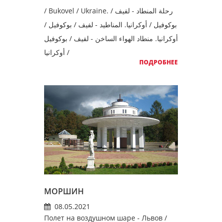
/ Bukovel / Ukraine. رحلة المنطاد - لفيف /
بوكوفيل / أوكرانيا. المناطيد - لفيف / بوكوفيل /
أوكرانيا. منطاد الهواء الساخن - لفيف / بوكوفيل
/ أوكرانيا
ПОДРОБНЕЕ
МОРШИН
08.05.2021
Полет на воздушном шаре - Львов /