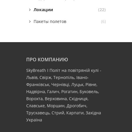
Локации
(22)
Пакеты полетов
(6)
ПРО КОМПАНИЮ
SkyBreath І Політ на повітряній кулі -
Львів, Свірж, Тернопіль, Івано-
Франківськ, Чернівці, Луцьк, Рівне,
Надвірна, Галич, Рогатин, Буковель,
Ворохта, Верховина, Східниця,
Славське, Моршин, Дрогобич,
Трускавець, Стрий, Карпати, Західна
Україна