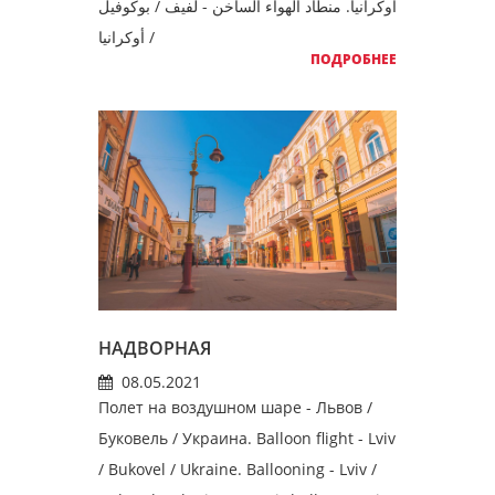
أوكرانيا. منطاد الهواء الساخن - لفيف / بوكوفيل
/ أوكرانيا
ПОДРОБНЕЕ
НАДВОРНАЯ
08.05.2021
Полет на воздушном шаре - Львов /
Буковель / Украина. Balloon flight - Lviv
/ Bukovel / Ukraine. Ballooning - Lviv /