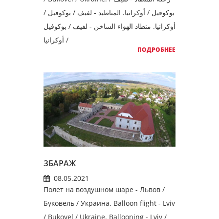
بوكوفيل / أوكرانيا. المناطيد - لفيف / بوكوفيل /
أوكرانيا. منطاد الهواء الساخن - لفيف / بوكوفيل
/ أوكرانيا
ПОДРОБНЕЕ
ЗБАРАЖ
08.05.2021
Полет на воздушном шаре - Львов /
Буковель / Украина. Balloon flight - Lviv
/ Bukovel / Ukraine. Ballooning - Lviv /