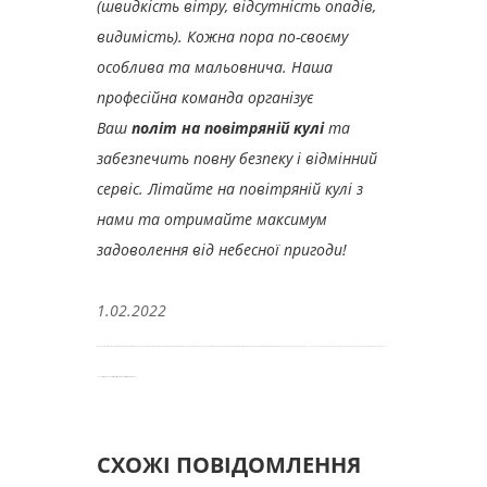
(швидкість вітру, відсутність опадів,
видимість). Кожна пора по-своєму
особлива та мальовнича.
Наша
професійна команда організує
Ваш
політ на повітряній кулі
та
забезпечить повну безпеку і відмінний
сервіс.
Літайте на повітряній кулі з
нами та отримайте максимум
задоволення від небесної пригоди!
1.02.2022
Подих Небом І Політ на повітряній кулі - Львів, Свірж, Жовква, Тернопіль, Івано-Франківськ, Чернівці, Луцьк, Рівне, Надвірна, Галич, Рогатин, Буковель, Ворохта, Верховина, Східниця, Славське, Моршин, Дрогобич, Трускавець, Стрий, Карпати, Західна Україна
Політ на повітряній кулі - Львів / Буковель / Україна. Balloon flight - Lviv / Bukovel / Ukraine. Ballooning - Lviv / Bukovel / Ukraine. Hot air balloon - Lviv / Bukovel /
Ukraine.
أوكرانيا
بوكوفيل
لفيف
الساخن
الهواء
منطاد
أوكرانيا
بوكوفيل
لفيف
المناطيد
أوكرانيا
بوكوفيل
لفيف
المنطاد
رحلة
СХОЖІ ПОВІДОМЛЕННЯ