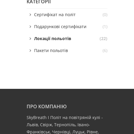
КАТЕГОРІЇ
Сертифікат на політ
(0)
Подарункові сертифікати
(1)
Локації польотів
(22)
Пакети польотів
(6)
ПРО КОМПАНІЮ
SkyBreath І Політ на повітряній кулі -
Львів, Свірж, Тернопіль, Івано-
Франківськ, Чернівці, Луцьк, Рівне,