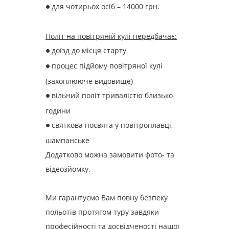
для чотирьох осіб – 14000 грн.
●
Політ на повітряній кулі передбачає:
доїзд до місця старту
●
процес підйому повітряної кулі
●
(захоплююче видовище)
вільний політ тривалістю близько
●
години
святкова посвята у повітроплавці,
●
шампанське
Додатково можна замовити фото- та
відеозйомку.
Ми гарантуємо Вам повну безпеку
польотів протягом туру завдяки
професійності та досвідченості нашої