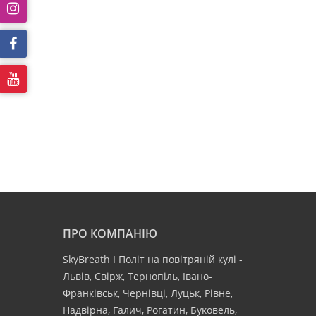
ПРО КОМПАНІЮ
SkyBreath І Політ на повітряній кулі -
Львів, Свірж, Тернопіль, Івано-
Франківськ, Чернівці, Луцьк, Рівне,
Надвірна, Галич, Рогатин, Буковель,