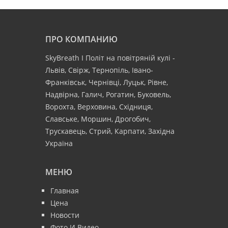
ПРО КОМПАНИЮ
SkyBreath І Політ на повітряній кулі -
Львів, Свірж, Тернопіль, Івано-
Франківськ, Чернівці, Луцьк, Рівне,
Надвірна, Галич, Рогатин, Буковель,
Ворохта, Верховина, Східниця,
Славське, Моршин, Дрогобич,
Трускавець, Стрий, Карпати, Західна
Україна
МЕНЮ
Главная
Цена
Новости
Фото И Видео