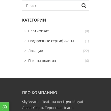
КАТЕГОРИИ
Сертификат
(0)
Подарочные сертификаты
(1)
Локации
(22)
Пакеты полетов
(6)
ПРО КОМПАНИЮ
SkyBreath І Політ на повітряній кулі -
Львів, Свірж, Тернопіль, Івано-