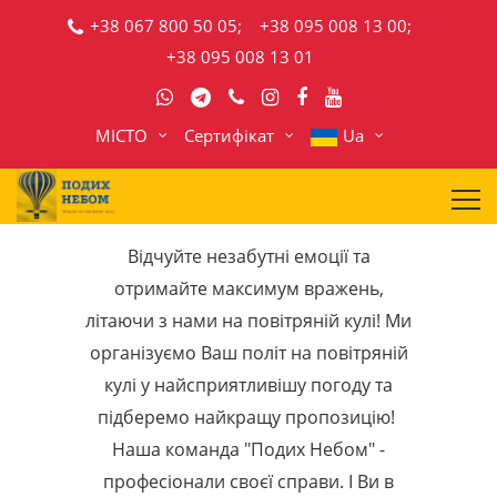
+38 067 800 50 05;
+38 095 008 13 00;
+38 095 008 13 01
МІСТО
Сертифікат
Ua
Відчуйте незабутні емоції та
отримайте максимум вражень,
літаючи з нами на повітряній кулі! Ми
організуємо Ваш політ на повітряній
кулі у найсприятливішу погоду та
підберемо найкращу пропозицію!
Наша команда "Подих Небом" -
професіонали своєї справи. І Ви в